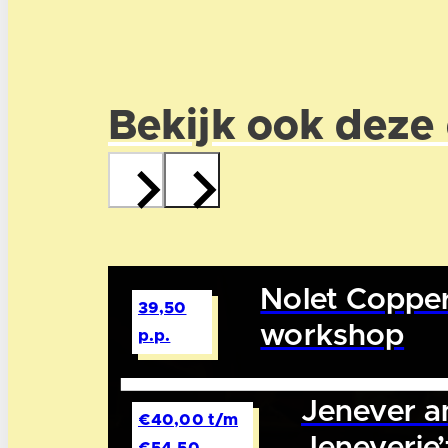
Bekijk ook deze
Nolet Copper
39,50
workshop
p.p.
Jenever an
€40,00 t/m