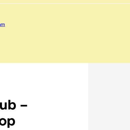
dam
ub –
hop