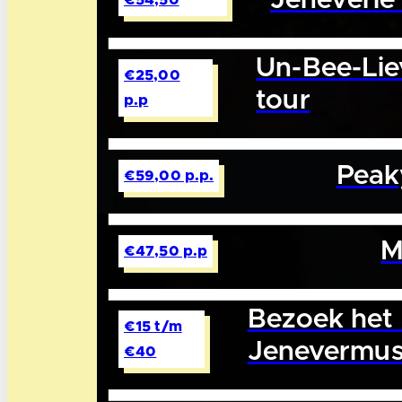
Jeneverie’
€54,50
Un-Bee-Liev
€25,00
tour
p.p
Peak
€59,00 p.p.
M
€47,50 p.p
Bezoek het 
€15 t/m
Jenevermu
€40