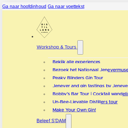
Ga naar hoofdinhoud
Ga naar voettekst
Workshop & Tours
Bekijk alle experiences
Bezoek het Nationaal Jenevermus
Peaky Blinders Gin Tour
Jenever and gin tastings by Jenever
Bobby’s Bar Tour | Cocktail wandel
Un-Bee-Lievable Distillers tour
Make Your Own Gin!
Beleef S'DAM