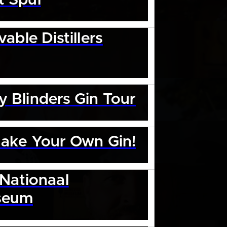
t Spul
able Distillers
y Blinders Gin Tour
ake Your Own Gin!
Nationaal
seum