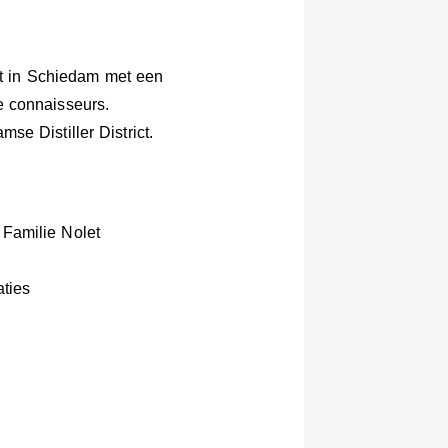
ict in Schiedam met een
e connaisseurs.
e Distiller District.
Familie Nolet
ties