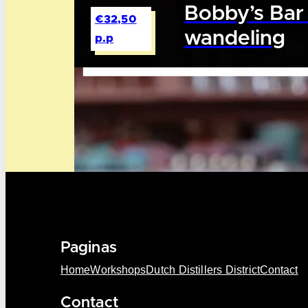
Bobby’s Bar 
€32,50
wandeling
p.p
Paginas
Home
Workshops
Dutch Distillers District
Contact
Contact