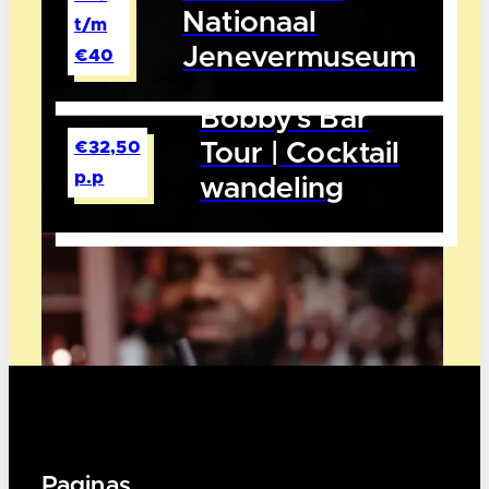
Nationaal
t/m
Jenevermuseum
€40
Bobby’s Bar
€32,50
Tour | Cocktail
p.p
wandeling
Paginas