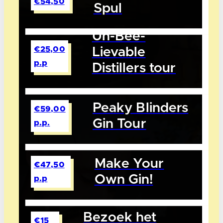
€54,50
Spul
Un-Bee-
€25,00
Lievable
p.p
Distillers tour
Peaky Blinders
€59,00
Gin Tour
p.p.
Make Your
€47,50
Own Gin!
p.p
Bezoek het
€15