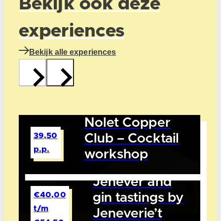
Bekijk ook deze
experiences
Bekijk alle experiences
Nolet Copper
39,50
Club – Cocktail
p.p.
workshop
Jenever and
€40,00
gin tastings by
t/m
Jeneverie’t