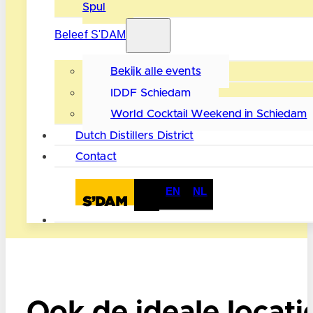
Spul
Beleef S'DAM
Bekijk alle events
IDDF Schiedam
World Cocktail Weekend in Schiedam
Dutch Distillers District
Contact
EN
NL
Ook de ideale locati